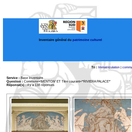
Inventaire général du
patrimoine culturel
Tri :
Immatriculation
|
comm
Service :
Base Inventaire
Question :
Commune='MENTON'
ET Titre courant='*RIVIERA PALACE*'
Réponse(s) :
il y a 138 réponses