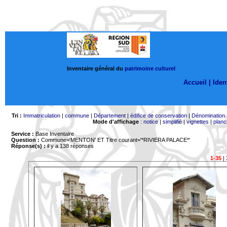
Inventaire général du
patrimoine culturel
Accueil |
Ident
Tri :
Immatriculation
|
commune
|
Département
|
édifice de conservation
|
Dénomination
Mode d'affichage
:
notice
|
simplifié
|
vignettes
|
planc
Service :
Base Inventaire
Question :
Commune='MENTON'
ET Titre courant='*RIVIERA PALACE*'
Réponse(s) :
il y a 138 réponses
1-35
|