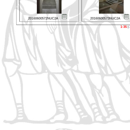
20160600572NUC2A
20160600573NUC2A
1-35
|