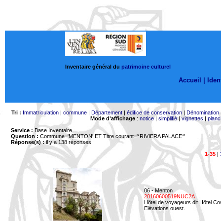
Inventaire général du
patrimoine culturel
Accueil |
Ident
Tri :
Immatriculation
|
commune
|
Département
|
édifice de conservation
|
Dénomination
Mode d'affichage
:
notice
|
simplifié
|
vignettes
|
planc
Service :
Base Inventaire
Question :
Commune='MENTON'
ET Titre courant='*RIVIERA PALACE*'
Réponse(s) :
il y a 138 réponses
1-35
|
06 - Menton
20160600519NUC2A
Hôtel de voyageurs dit Hôtel Co
Elévations ouest.