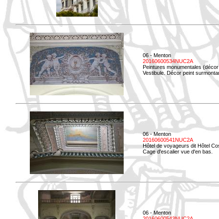
06 - Menton
20160600534NUC2A
Peintures monumentales (décor i
Vestibule. Décor peint surmontan
06 - Menton
20160600541NUC2A
Hôtel de voyageurs dit Hôtel Co
Cage d'escalier vue d'en bas.
06 - Menton
20160600543NUC2A