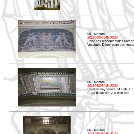
06 - Menton
20160600534NUC2A
Peintures monumentales (décor i
Vestibule. Décor peint surmontan
06 - Menton
20160600541NUC2A
Hôtel de voyageurs dit Hôtel Co
Cage d'escalier vue d'en bas.
06 - Menton
20160600543NUC2A