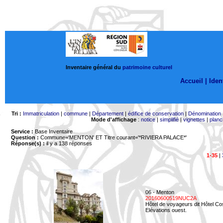
Inventaire général du
patrimoine culturel
Accueil |
Ident
Tri :
Immatriculation
|
commune
|
Département
|
édifice de conservation
|
Dénomination
Mode d'affichage
:
notice
|
simplifié
|
vignettes
|
planc
Service :
Base Inventaire
Question :
Commune='MENTON'
ET Titre courant='*RIVIERA PALACE*'
Réponse(s) :
il y a 138 réponses
1-35
|
06 - Menton
20160600519NUC2A
Hôtel de voyageurs dit Hôtel Co
Elévations ouest.