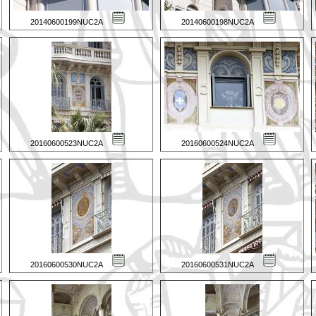
20140600199NUC2A
20140600198NUC2A
20160600523NUC2A
20160600524NUC2A
20160600530NUC2A
20160600531NUC2A