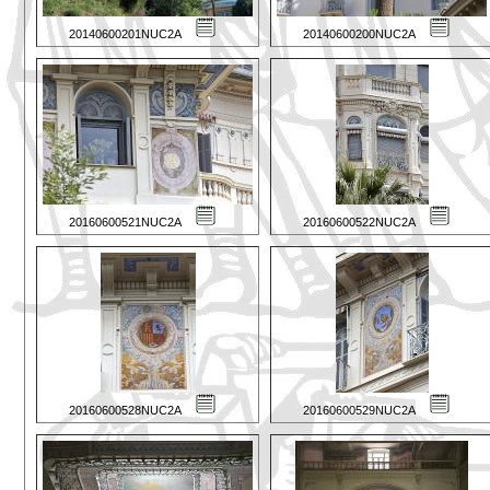
20140600201NUC2A
20140600200NUC2A
20160600521NUC2A
20160600522NUC2A
20160600528NUC2A
20160600529NUC2A