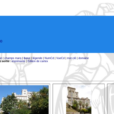
©
on
|
champs marq
|
lbase
|
légende
|
NumCd
|
VueCd
|
mot-clé
|
domaine
 sortie
:
imprimante
|
Edition de cartex