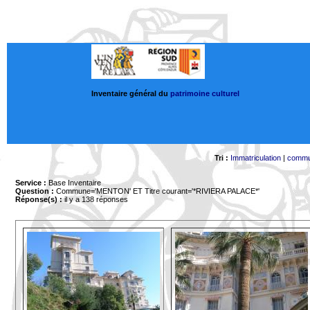
Inventaire général du
patrimoine culturel
Tri :
Immatriculation
|
comm
Service :
Base Inventaire
Question :
Commune='MENTON'
ET Titre courant='*RIVIERA PALACE*'
Réponse(s) :
il y a 138 réponses