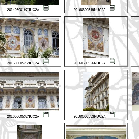
20140600197NUC2A
20160600519NUC2A
20160600525NUC2A
20160600526NUC2A
20160600532NUC2A
20160600533NUC2A