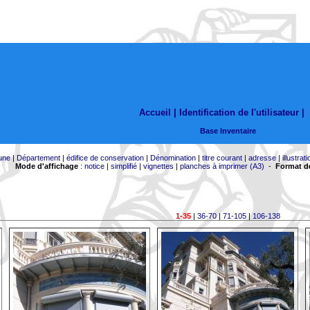
Accueil |
Identification de l'utilisateur
|
Base Inventaire
une
|
Département
|
édifice de conservation
|
Dénomination
|
titre courant
|
adresse
|
illustrati
Mode d'affichage
:
notice
|
simplifié
|
vignettes
|
planches à imprimer (A3)
-
Format de
1-35
|
36-70
|
71-105
|
106-138