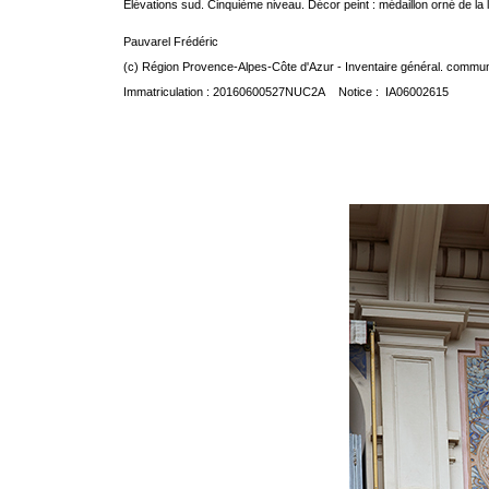
Elévations sud. Cinquième niveau. Décor peint : médaillon orné de la
Pauvarel Frédéric
(c) Région Provence-Alpes-Côte d'Azur - Inventaire général. communic
Immatriculation : 20160600527NUC2A Notice : IA06002615