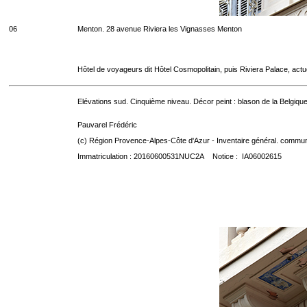
06
Menton. 28 avenue Riviera les Vignasses Menton
Hôtel de voyageurs dit Hôtel Cosmopolitain, puis Riviera Palace, act
Elévations sud. Cinquième niveau. Décor peint : blason de la Belgique
Pauvarel Frédéric
(c) Région Provence-Alpes-Côte d'Azur - Inventaire général. communic
Immatriculation : 20160600531NUC2A Notice : IA06002615