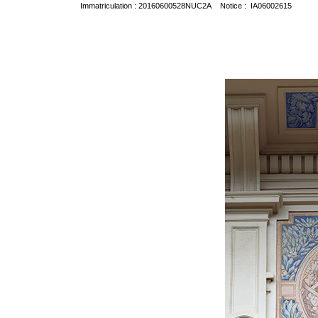
Immatriculation : 20160600528NUC2A Notice : IA06002615