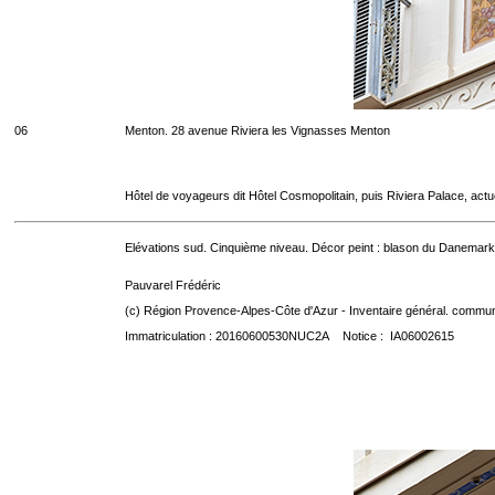
06
Menton. 28 avenue Riviera les Vignasses Menton
Hôtel de voyageurs dit Hôtel Cosmopolitain, puis Riviera Palace, act
Elévations sud. Cinquième niveau. Décor peint : blason du Danemark
Pauvarel Frédéric
(c) Région Provence-Alpes-Côte d'Azur - Inventaire général. communic
Immatriculation : 20160600530NUC2A Notice : IA06002615