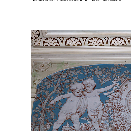
Immatriculation : 20160600534NUC2A Notice : IM06002420