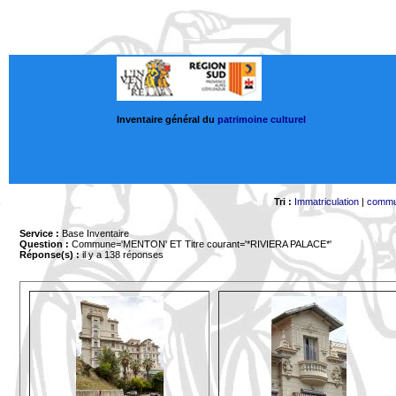
Inventaire général du
patrimoine culturel
Tri :
Immatriculation
|
comm
Service :
Base Inventaire
Question :
Commune='MENTON'
ET Titre courant='*RIVIERA PALACE*'
Réponse(s) :
il y a 138 réponses