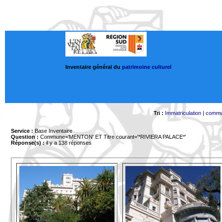
Inventaire général du
patrimoine culturel
Tri :
Immatriculation
|
comm
Service :
Base Inventaire
Question :
Commune='MENTON'
ET Titre courant='*RIVIERA PALACE*'
Réponse(s) :
il y a 138 réponses