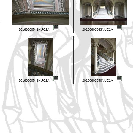
20160600541NUC2A
20160600543NUC2A
20160600549NUC2A
20160600550NUC2A