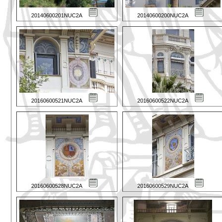
20140600201NUC2A
20140600200NUC2A
20160600521NUC2A
20160600522NUC2A
20160600528NUC2A
20160600529NUC2A