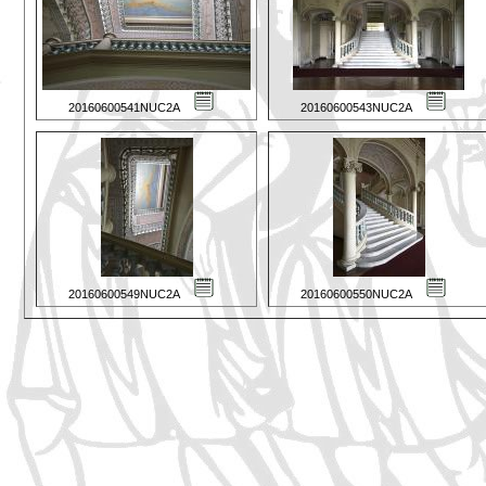
20160600541NUC2A
20160600543NUC2A
20160600549NUC2A
20160600550NUC2A