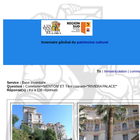
Inventaire général du
patrimoine culturel
Tri :
Immatriculation
|
comm
Service :
Base Inventaire
Question :
Commune='MENTON'
ET Titre courant='*RIVIERA PALACE*'
Réponse(s) :
il y a 138 réponses