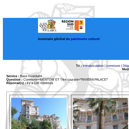
Inventaire général du
patrimoine culturel
Tri :
Immatriculation
|
commune
|
Dép
Mode
Service :
Base Inventaire
Question :
Commune='MENTON'
ET Titre courant='*RIVIERA PALACE*'
Réponse(s) :
il y a 138 réponses