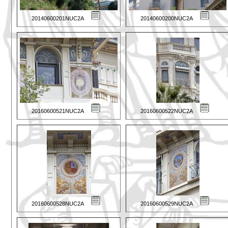
20140600201NUC2A
20140600200NUC2A
20160600521NUC2A
20160600522NUC2A
20160600528NUC2A
20160600529NUC2A