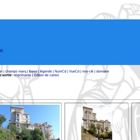
©
on
|
champs marq
|
lbase
|
légende
|
NumCd
|
VueCd
|
mot-clé
|
domaine
 sortie
:
imprimante
|
Edition de cartex