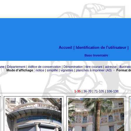
Accueil |
Identification de l'utilisateur
|
Base Inventaire
une
|
Département
|
édifice de conservation
|
Dénomination
|
titre courant
|
adresse
|
illustrati
Mode d'affichage
:
notice
|
simplifié
|
vignettes
|
planches à imprimer (A3)
-
Format de
1-35
|
36-70
|
71-105
|
106-138