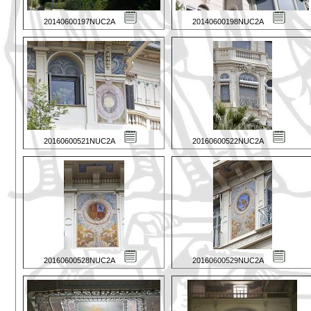
20140600197NUC2A
20140600198NUC2A
20160600521NUC2A
20160600522NUC2A
20160600528NUC2A
20160600529NUC2A