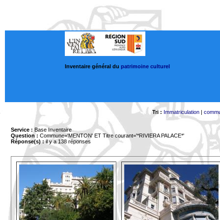
Inventaire général du
patrimoine culturel
Tri :
Immatriculation
|
comm
Service :
Base Inventaire
Question :
Commune='MENTON'
ET Titre courant='*RIVIERA PALACE*'
Réponse(s) :
il y a 138 réponses