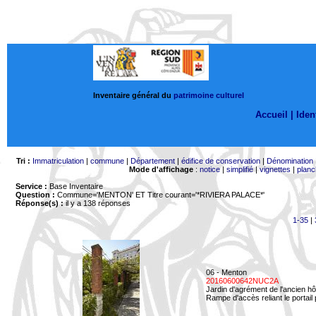
Inventaire général du
patrimoine culturel
Accueil |
Ident
Tri :
Immatriculation
|
commune
|
Département
|
édifice de conservation
|
Dénomination
Mode d'affichage
:
notice
|
simplifié
|
vignettes
|
planc
Service :
Base Inventaire
Question :
Commune='MENTON'
ET Titre courant='*RIVIERA PALACE*'
Réponse(s) :
il y a 138 réponses
1-35
|
06 - Menton
20160600642NUC2A
Jardin d'agrément de l'ancien hô
Rampe d'accès reliant le portail p