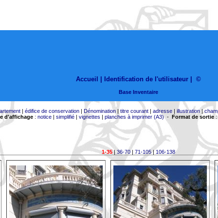
Accueil |
Identification de l'utilisateur
|
©
Base Inventaire
artement
|
édifice de conservation
|
Dénomination
|
titre courant
|
adresse
|
illustration
|
cham
 d'affichage
:
notice
|
simplifié
|
vignettes
|
planches à imprimer (A3)
-
Format de sortie
1-35
|
36-70
|
71-105
|
106-138