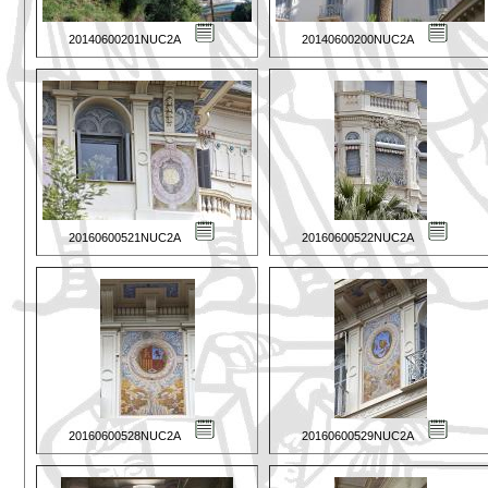
20140600201NUC2A
20140600200NUC2A
20160600521NUC2A
20160600522NUC2A
20160600528NUC2A
20160600529NUC2A