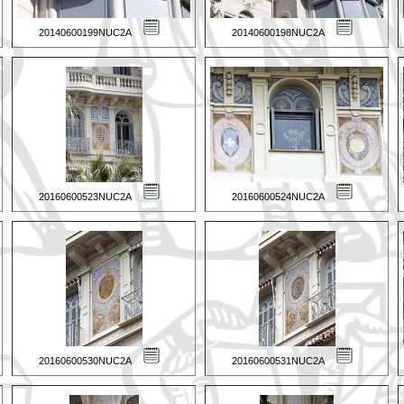
20140600199NUC2A
20140600198NUC2A
20160600523NUC2A
20160600524NUC2A
20160600530NUC2A
20160600531NUC2A