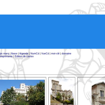
ps marq
|
lbase
|
légende
|
NumCd
|
VueCd
|
mot-clé
|
domaine
:
imprimante
|
Edition de cartex