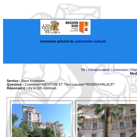
Inventaire général du
patrimoine culturel
Tri :
Immatriculation
|
commune
|
Dép
Mode
Service :
Base Inventaire
Question :
Commune='MENTON'
ET Titre courant='*RIVIERA PALACE*'
Réponse(s) :
il y a 138 réponses