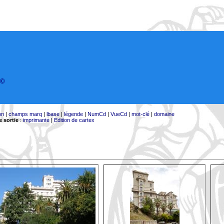
©
on
|
champs marq
|
lbase
|
légende
|
NumCd
|
VueCd
|
mot-clé
|
domaine
 sortie
:
imprimante
|
Edition de cartex