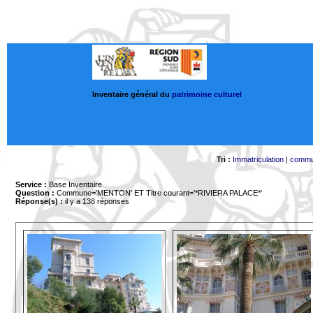
Inventaire général du
patrimoine culturel
Tri :
Immatriculation
|
comm
Service :
Base Inventaire
Question :
Commune='MENTON'
ET Titre courant='*RIVIERA PALACE*'
Réponse(s) :
il y a 138 réponses