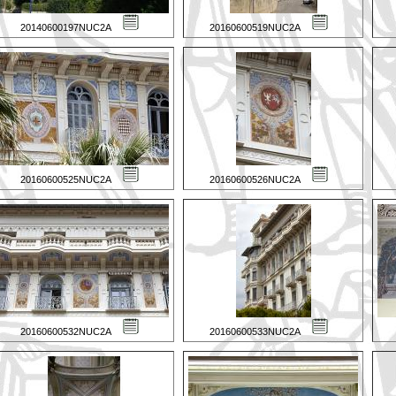
20140600197NUC2A
20160600519NUC2A
20160600525NUC2A
20160600526NUC2A
20160600532NUC2A
20160600533NUC2A