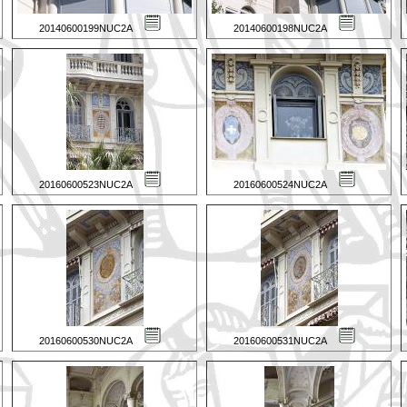
20140600199NUC2A
20140600198NUC2A
20160600523NUC2A
20160600524NUC2A
20160600530NUC2A
20160600531NUC2A