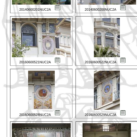
20140600201NUC2A
20140600200NUC2A
20160600521NUC2A
20160600522NUC2A
20160600528NUC2A
20160600529NUC2A