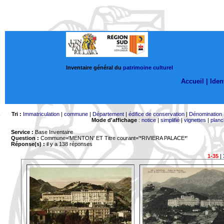
Inventaire général du
patrimoine culturel
Accueil |
Ident
Tri :
Immatriculation
|
commune
|
Département
|
édifice de conservation
|
Dénomination
Mode d'affichage
:
notice
|
simplifié
|
vignettes
|
planc
Service :
Base Inventaire
Question :
Commune='MENTON'
ET Titre courant='*RIVIERA PALACE*'
Réponse(s) :
il y a 138 réponses
1-35
|