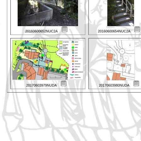
20160600652NUC2A
20160600654NUC2A
20170603979NUDA
20170603980NUDA