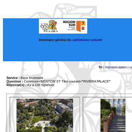
Inventaire général du
patrimoine culturel
Tri :
Immatriculation
|
c
Service :
Base Inventaire
Question :
Commune='MENTON'
ET Titre courant='*RIVIERA PALACE*'
Réponse(s) :
il y a 138 réponses