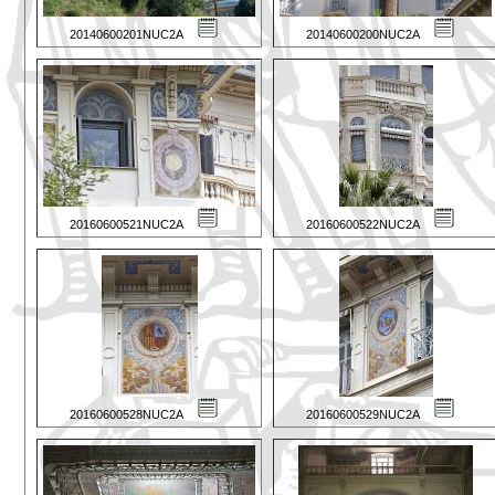
20140600201NUC2A
20140600200NUC2A
20160600521NUC2A
20160600522NUC2A
20160600528NUC2A
20160600529NUC2A