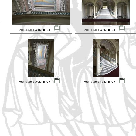
20160600541NUC2A
20160600543NUC2A
20160600549NUC2A
20160600550NUC2A