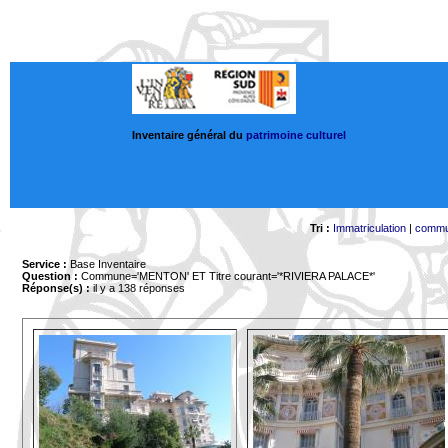
Inventaire général du
patrimoine culturel
Tri :
Immatriculation
|
comm
Service :
Base Inventaire
Question :
Commune='MENTON'
ET Titre courant='*RIVIERA PALACE*'
Réponse(s) :
il y a 138 réponses