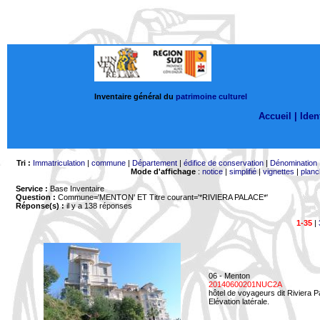
Inventaire général du
patrimoine culturel
Accueil |
Ident
Tri :
Immatriculation
|
commune
|
Département
|
édifice de conservation
|
Dénomination
Mode d'affichage
:
notice
|
simplifié
|
vignettes
|
planc
Service :
Base Inventaire
Question :
Commune='MENTON'
ET Titre courant='*RIVIERA PALACE*'
Réponse(s) :
il y a 138 réponses
1-35
|
06 - Menton
20140600201NUC2A
hôtel de voyageurs dit Riviera 
Elévation latérale.