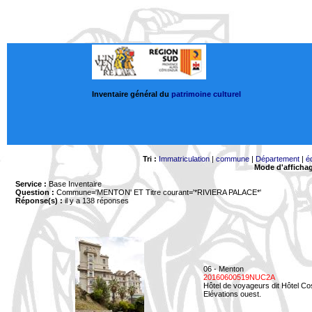
Inventaire général du
patrimoine culturel
Tri :
Immatriculation
|
commune
|
Département
|
é
Mode d'afficha
Service :
Base Inventaire
Question :
Commune='MENTON'
ET Titre courant='*RIVIERA PALACE*'
Réponse(s) :
il y a 138 réponses
06 - Menton
20160600519NUC2A
Hôtel de voyageurs dit Hôtel Co
Elévations ouest.