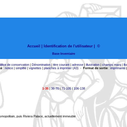
Accueil |
Identification de l'utilisateur
|
©
Base Inventaire
difice de conservation
|
Dénomination
|
titre courant
|
adresse
|
illustration
|
champs marq
|
lb
ge
:
notice
|
simplifié
|
vignettes
|
planches à imprimer (A3)
-
Format de sortie
:
imprimante
1-35
|
36-70
|
71-105
|
106-138
smopolitain, puis Riviera Palace, actuellement immeuble