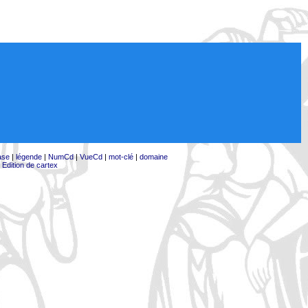
ase
|
légende
|
NumCd
|
VueCd
|
mot-clé
|
domaine
|
Edition de cartex