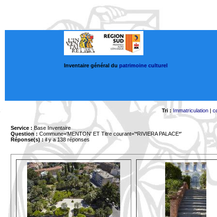
Inventaire général du
patrimoine culturel
Tri :
Immatriculation
|
c
Service :
Base Inventaire
Question :
Commune='MENTON'
ET Titre courant='*RIVIERA PALACE*'
Réponse(s) :
il y a 138 réponses