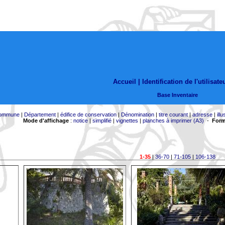
Accueil |
Identification de l'utilisate
Base Inventaire
ommune
|
Département
|
édifice de conservation
|
Dénomination
|
titre courant
|
adresse
|
illu
Mode d'affichage
:
notice
|
simplifié
|
vignettes
|
planches à imprimer (A3)
-
Form
1-35
|
36-70
|
71-105
|
106-138