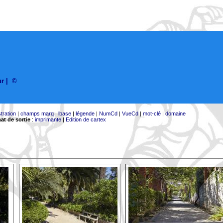
ur
|
©
stration
|
champs marq
|
lbase
|
légende
|
NumCd
|
VueCd
|
mot-clé
|
domaine
at de sortie
:
imprimante
|
Edition de cartex