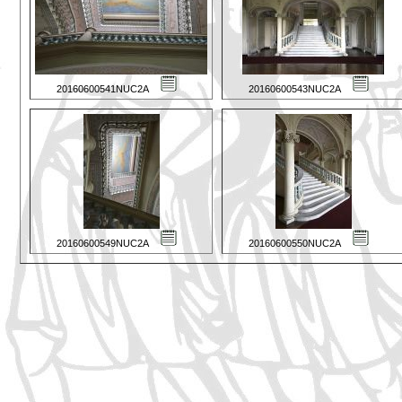
20160600541NUC2A
20160600543NUC2A
20160600549NUC2A
20160600550NUC2A