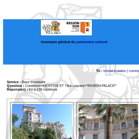
Inventaire général du
patrimoine culturel
Tri :
Immatriculation
|
comm
Service :
Base Inventaire
Question :
Commune='MENTON'
ET Titre courant='*RIVIERA PALACE*'
Réponse(s) :
il y a 138 réponses