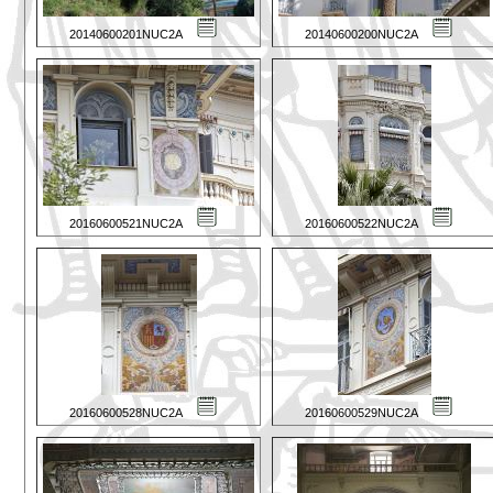
20140600201NUC2A
20140600200NUC2A
20160600521NUC2A
20160600522NUC2A
20160600528NUC2A
20160600529NUC2A