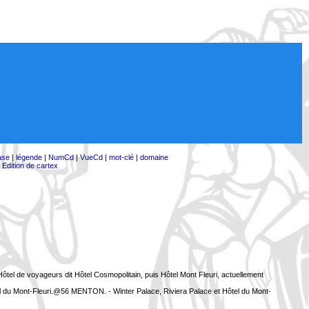
ase
|
légende
|
NumCd
|
VueCd
|
mot-clé
|
domaine
|
Edition de cartex
tel de voyageurs dit Hôtel Cosmopolitain, puis Hôtel Mont Fleuri, actuellement
l du Mont-Fleuri.@56 MENTON. - Winter Palace, Riviera Palace et Hôtel du Mont-