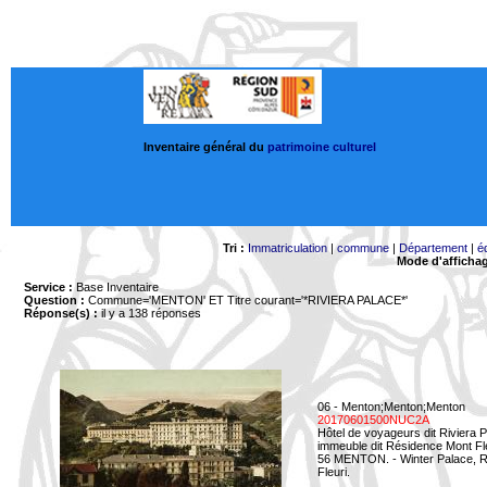
Inventaire général du
patrimoine culturel
Tri :
Immatriculation
|
commune
|
Département
|
é
Mode d'afficha
Service :
Base Inventaire
Question :
Commune='MENTON'
ET Titre courant='*RIVIERA PALACE*'
Réponse(s) :
il y a 138 réponses
06 - Menton;Menton;Menton
20170601500NUC2A
Hôtel de voyageurs dit Riviera 
immeuble dit Résidence Mont Fl
56 MENTON. - Winter Palace, Ri
Fleuri.