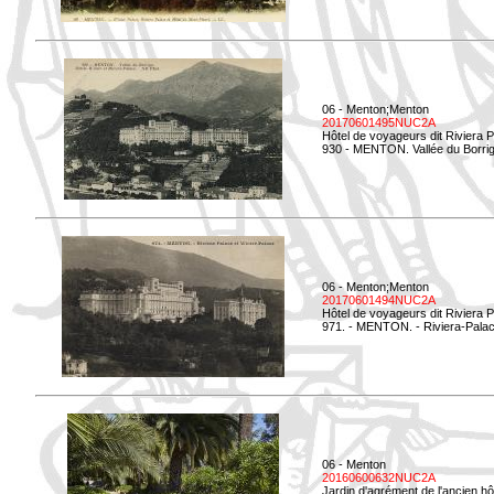
06 - Menton;Menton
20170601495NUC2A
Hôtel de voyageurs dit Riviera 
930 - MENTON. Vallée du Borrig
06 - Menton;Menton
20170601494NUC2A
Hôtel de voyageurs dit Riviera 
971. - MENTON. - Riviera-Palac
06 - Menton
20160600632NUC2A
Jardin d'agrément de l'ancien hô