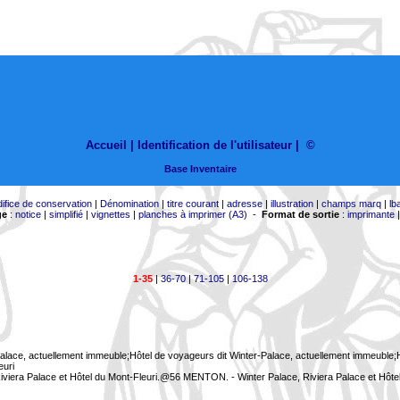
Accueil |
Identification de l'utilisateur
|
©
Base Inventaire
difice de conservation
|
Dénomination
|
titre courant
|
adresse
|
illustration
|
champs marq
|
lb
ge
:
notice
|
simplifié
|
vignettes
|
planches à imprimer (A3)
-
Format de sortie
:
imprimante
1-35
|
36-70
|
71-105
|
106-138
Palace, actuellement immeuble;Hôtel de voyageurs dit Winter-Palace, actuellement immeuble;Hô
euri
viera Palace et Hôtel du Mont-Fleuri.@56 MENTON. - Winter Palace, Riviera Palace et Hôte