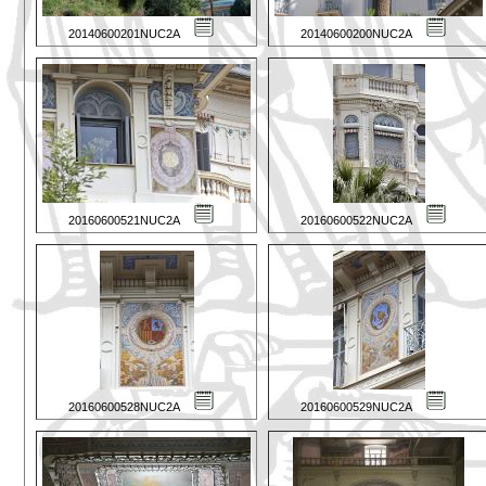
20140600201NUC2A
20140600200NUC2A
20160600521NUC2A
20160600522NUC2A
20160600528NUC2A
20160600529NUC2A