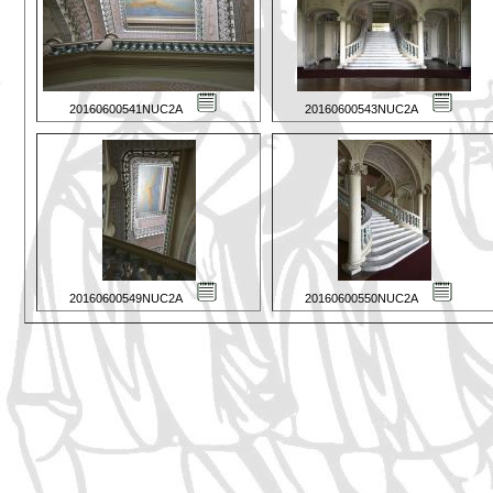
20160600541NUC2A
20160600543NUC2A
20160600549NUC2A
20160600550NUC2A