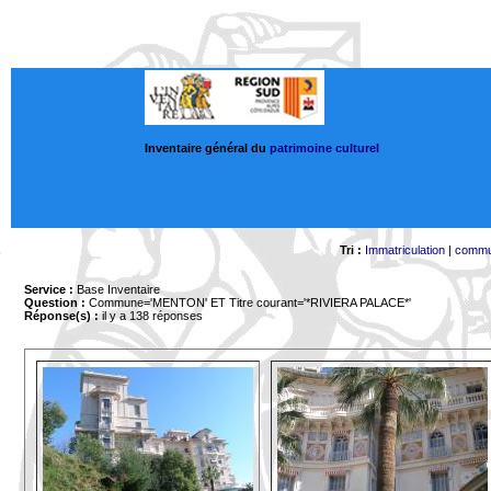
Inventaire général du
patrimoine culturel
Tri :
Immatriculation
|
comm
Service :
Base Inventaire
Question :
Commune='MENTON'
ET Titre courant='*RIVIERA PALACE*'
Réponse(s) :
il y a 138 réponses