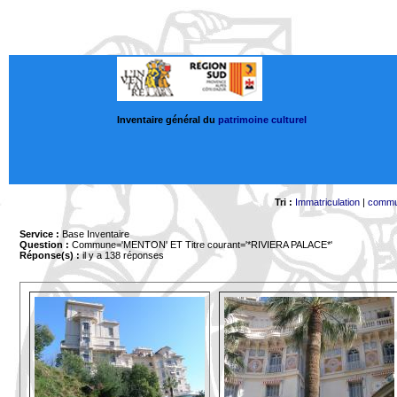
Inventaire général du
patrimoine culturel
Tri :
Immatriculation
|
comm
Service :
Base Inventaire
Question :
Commune='MENTON'
ET Titre courant='*RIVIERA PALACE*'
Réponse(s) :
il y a 138 réponses