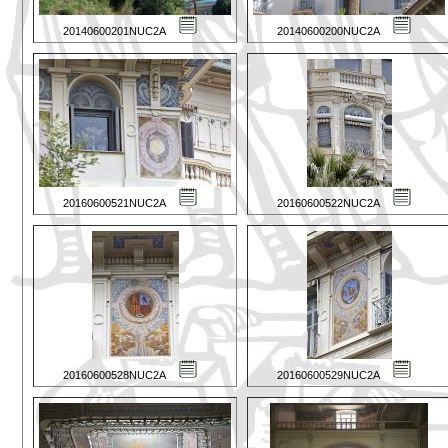
20140600201NUC2A
20140600200NUC2A
20160600521NUC2A
20160600522NUC2A
20160600528NUC2A
20160600529NUC2A