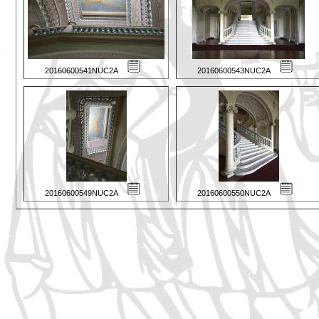
20160600541NUC2A
20160600543NUC2A
20160600549NUC2A
20160600550NUC2A