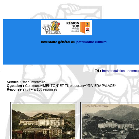
Inventaire général du
patrimoine culturel
Tri :
Immatriculation
|
commu
Service :
Base Inventaire
Question :
Commune='MENTON'
ET Titre courant='*RIVIERA PALACE*'
Réponse(s) :
il y a 138 réponses