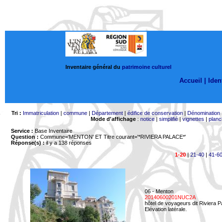
Inventaire général du
patrimoine culturel
Accueil |
Ident
Tri :
Immatriculation
|
commune
|
Département
|
édifice de conservation
|
Dénomination
Mode d'affichage
:
notice
|
simplifié
|
vignettes
|
planc
Service :
Base Inventaire
Question :
Commune='MENTON'
ET Titre courant='*RIVIERA PALACE*'
Réponse(s) :
il y a 138 réponses
1-20
|
21-40
|
41-6
06 - Menton
20140600201NUC2A
hôtel de voyageurs dit Riviera 
Elévation latérale.