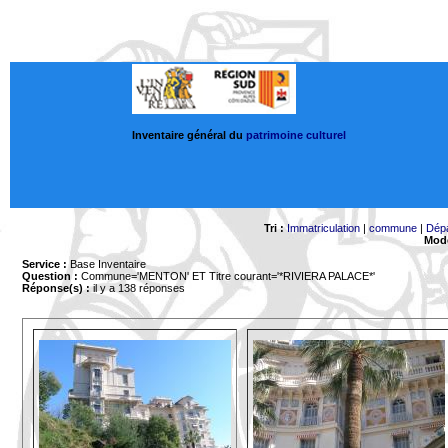
Inventaire général du
patrimoine culturel
Tri :
Immatriculation
|
commune
|
Dép
Mode
Service :
Base Inventaire
Question :
Commune='MENTON'
ET Titre courant='*RIVIERA PALACE*'
Réponse(s) :
il y a 138 réponses