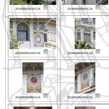
20140600201NUC2A
20140600200NUC2A
20160600521NUC2A
20160600522NUC2A
20160600528NUC2A
20160600529NUC2A