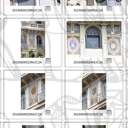
20140600199NUC2A
20140600198NUC2A
20160600523NUC2A
20160600524NUC2A
20160600530NUC2A
20160600531NUC2A