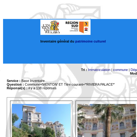
Inventaire général du
patrimoine culturel
Tri :
Immatriculation
|
commune
|
Dép
Mode
Service :
Base Inventaire
Question :
Commune='MENTON'
ET Titre courant='*RIVIERA PALACE*'
Réponse(s) :
il y a 138 réponses