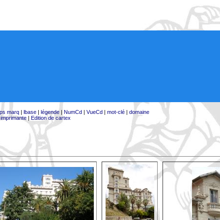
ps marq
|
lbase
|
légende
|
NumCd
|
VueCd
|
mot-clé
|
domaine
:
imprimante
|
Edition de cartex