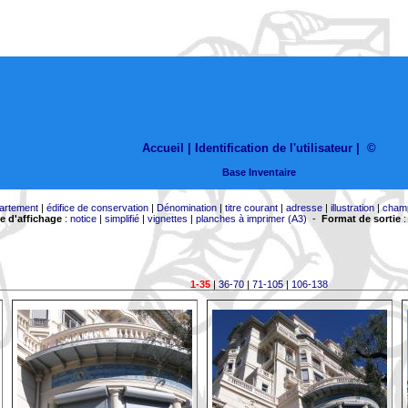
Accueil |
Identification de l'utilisateur
|
©
Base Inventaire
artement
|
édifice de conservation
|
Dénomination
|
titre courant
|
adresse
|
illustration
|
cham
 d'affichage
:
notice
|
simplifié
|
vignettes
|
planches à imprimer (A3)
-
Format de sortie
1-35
|
36-70
|
71-105
|
106-138