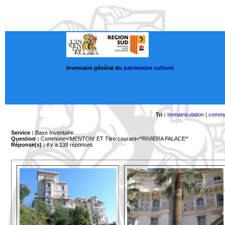
Inventaire général du
patrimoine culturel
Tri :
Immatriculation
|
comm
Service :
Base Inventaire
Question :
Commune='MENTON'
ET Titre courant='*RIVIERA PALACE*'
Réponse(s) :
il y a 138 réponses