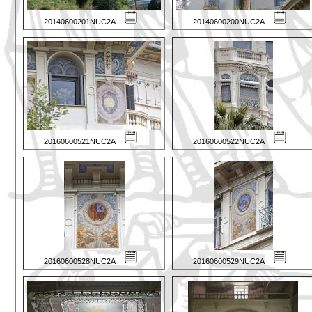
20140600201NUC2A
20140600200NUC2A
20160600521NUC2A
20160600522NUC2A
20160600528NUC2A
20160600529NUC2A