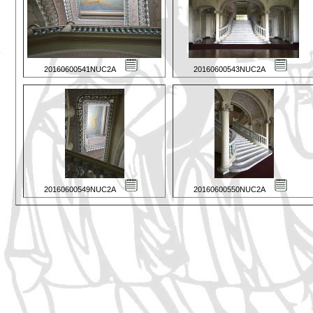
20160600541NUC2A
20160600543NUC2A
20160600549NUC2A
20160600550NUC2A