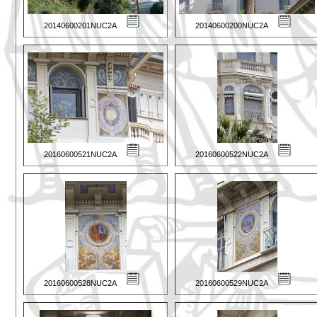
20140600201NUC2A
20140600200NUC2A
20160600521NUC2A
20160600522NUC2A
20160600528NUC2A
20160600529NUC2A