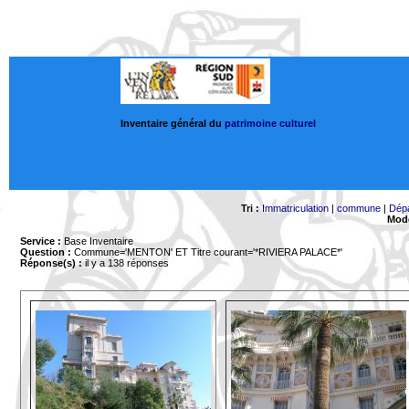
Inventaire général du
patrimoine culturel
Tri :
Immatriculation
|
commune
|
Dép
Mode
Service :
Base Inventaire
Question :
Commune='MENTON'
ET Titre courant='*RIVIERA PALACE*'
Réponse(s) :
il y a 138 réponses