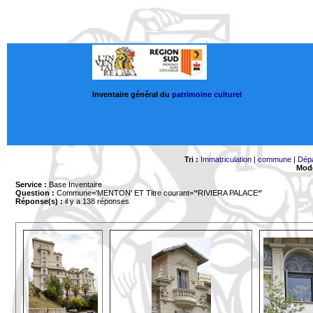
Inventaire général du
patrimoine culturel
Tri :
Immatriculation
|
commune
|
Dép
Mode
Service :
Base Inventaire
Question :
Commune='MENTON'
ET Titre courant='*RIVIERA PALACE*'
Réponse(s) :
il y a 138 réponses