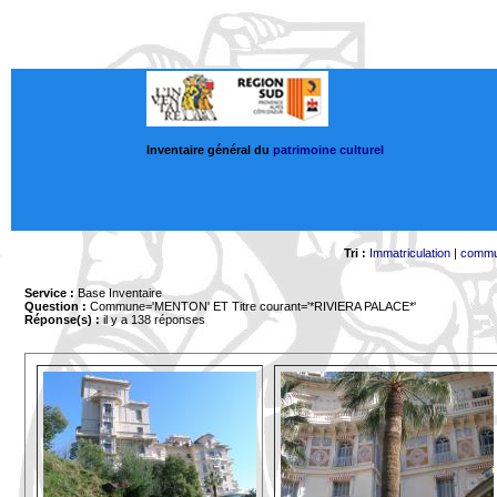
Inventaire général du
patrimoine culturel
Tri :
Immatriculation
|
comm
Service :
Base Inventaire
Question :
Commune='MENTON'
ET Titre courant='*RIVIERA PALACE*'
Réponse(s) :
il y a 138 réponses