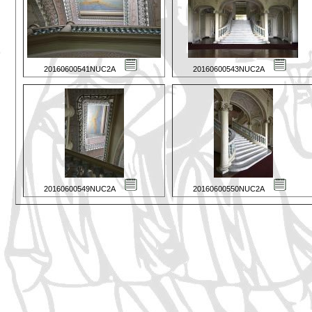
20160600541NUC2A
20160600543NUC2A
20160600549NUC2A
20160600550NUC2A