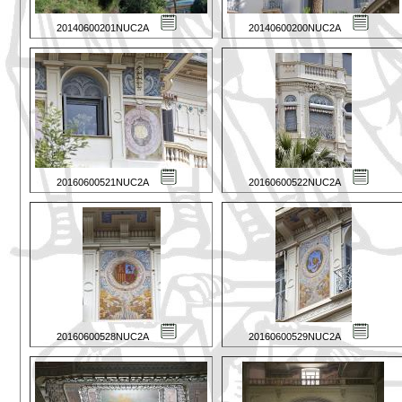
20140600201NUC2A
20140600200NUC2A
20160600521NUC2A
20160600522NUC2A
20160600528NUC2A
20160600529NUC2A