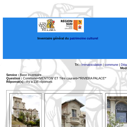
Inventaire général du
patrimoine culturel
Tri :
Immatriculation
|
commune
|
Dép
Mode
Service :
Base Inventaire
Question :
Commune='MENTON'
ET Titre courant='*RIVIERA PALACE*'
Réponse(s) :
il y a 138 réponses