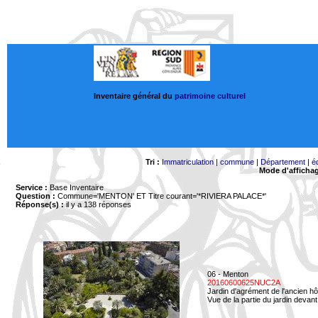
Inventaire général du
patrimoine culturel
Tri :
Immatriculation
|
commune
|
Département
|
é
Mode d'afficha
Service :
Base Inventaire
Question :
Commune='MENTON'
ET Titre courant='*RIVIERA PALACE*'
Réponse(s) :
il y a 138 réponses
06 - Menton
20160600625NUC2A
Jardin d'agrément de l'ancien hô
Vue de la partie du jardin devant 