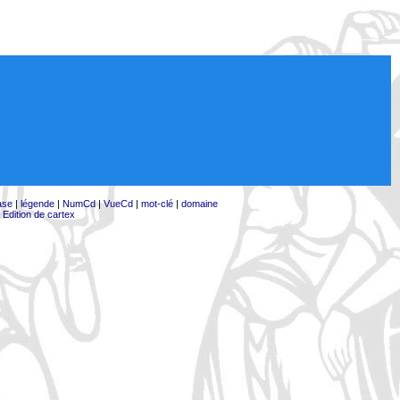
ase
|
légende
|
NumCd
|
VueCd
|
mot-clé
|
domaine
|
Edition de cartex