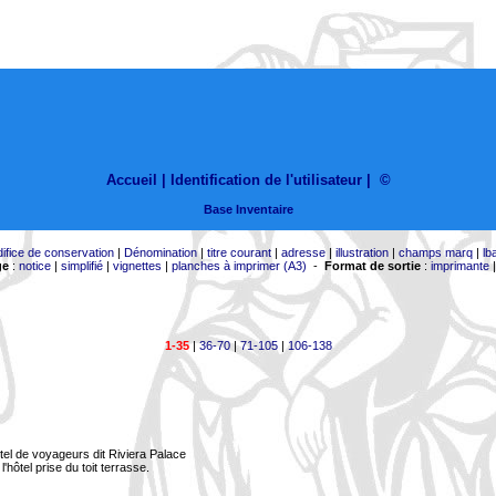
Accueil |
Identification de l'utilisateur
|
©
Base Inventaire
difice de conservation
|
Dénomination
|
titre courant
|
adresse
|
illustration
|
champs marq
|
lb
ge
:
notice
|
simplifié
|
vignettes
|
planches à imprimer (A3)
-
Format de sortie
:
imprimante
1-35
|
36-70
|
71-105
|
106-138
tel de voyageurs dit Riviera Palace
l'hôtel prise du toit terrasse.