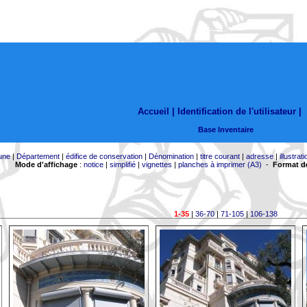
Accueil |
Identification de l'utilisateur
|
Base Inventaire
une
|
Département
|
édifice de conservation
|
Dénomination
|
titre courant
|
adresse
|
illustrati
Mode d'affichage
:
notice
|
simplifié
|
vignettes
|
planches à imprimer (A3)
-
Format de
1-35
|
36-70
|
71-105
|
106-138