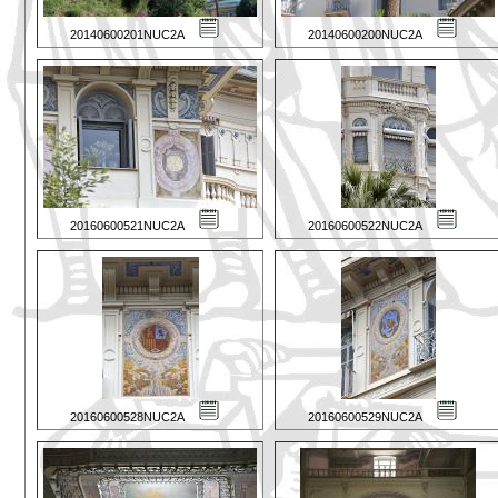
20140600201NUC2A
20140600200NUC2A
20160600521NUC2A
20160600522NUC2A
20160600528NUC2A
20160600529NUC2A