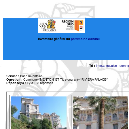
Inventaire général du
patrimoine culturel
Tri :
Immatriculation
|
comm
Service :
Base Inventaire
Question :
Commune='MENTON'
ET Titre courant='*RIVIERA PALACE*'
Réponse(s) :
il y a 138 réponses