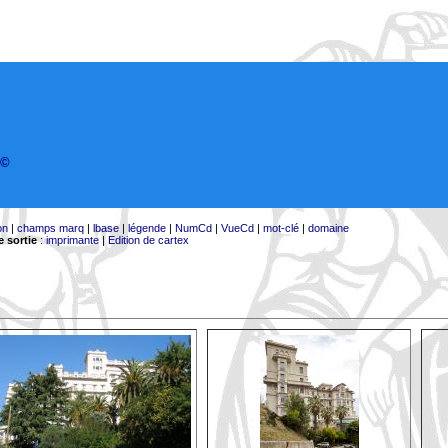
©
on
|
champs marq
|
lbase
|
légende
|
NumCd
|
VueCd
|
mot-clé
|
domaine
 sortie
:
imprimante
|
Edition de cartex