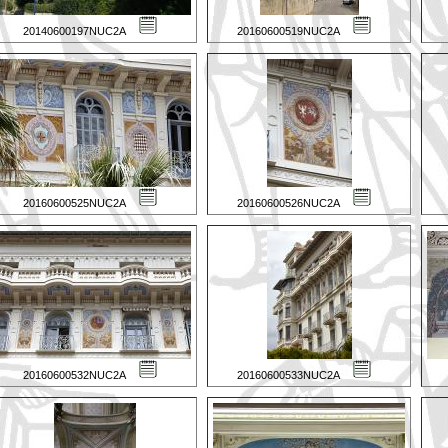
20140600197NUC2A
20160600519NUC2A
20160600525NUC2A
20160600526NUC2A
20160600532NUC2A
20160600533NUC2A