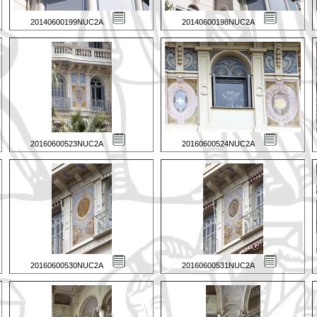
20140600199NUC2A
20140600198NUC2A
20160600523NUC2A
20160600524NUC2A
20160600530NUC2A
20160600531NUC2A