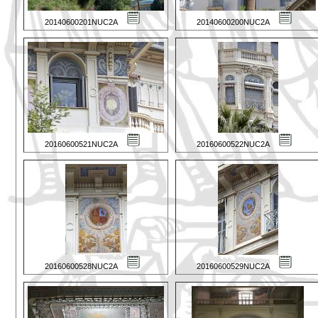
20140600201NUC2A
20140600200NUC2A
20160600521NUC2A
20160600522NUC2A
20160600528NUC2A
20160600529NUC2A