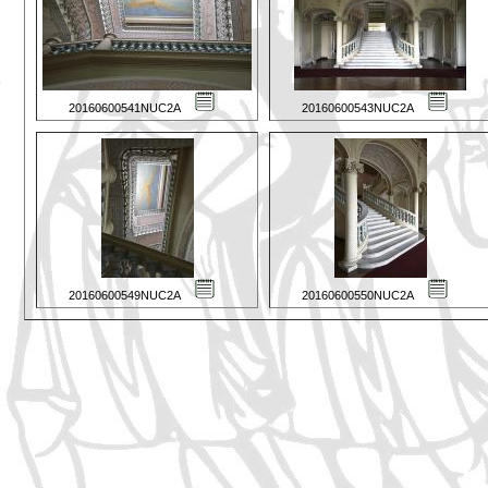
20160600541NUC2A
20160600543NUC2A
20160600549NUC2A
20160600550NUC2A