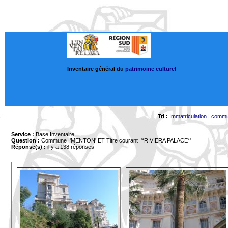
Inventaire général du
patrimoine culturel
Tri :
Immatriculation
|
comm
Service :
Base Inventaire
Question :
Commune='MENTON'
ET Titre courant='*RIVIERA PALACE*'
Réponse(s) :
il y a 138 réponses