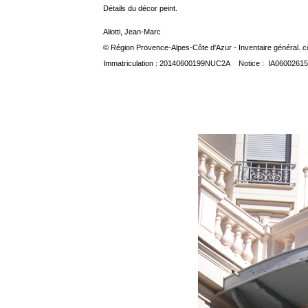
Détails du décor peint.
Aliotti, Jean-Marc
© Région Provence-Alpes-Côte d'Azur - Inventaire général. co
Immatriculation : 20140600199NUC2A Notice : IA06002615