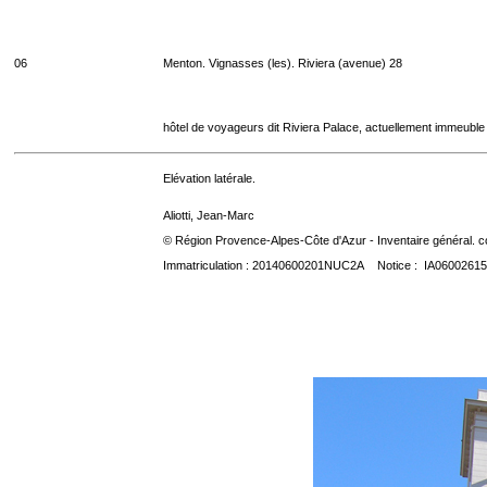
06
Menton. Vignasses (les). Riviera (avenue) 28
hôtel de voyageurs dit Riviera Palace, actuellement immeuble
Elévation latérale.
Aliotti, Jean-Marc
© Région Provence-Alpes-Côte d'Azur - Inventaire général. co
Immatriculation : 20140600201NUC2A Notice : IA06002615