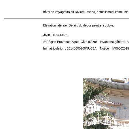
hôtel de voyageurs dit Riviera Palace, actuellement immeuble
Elévation latérale. Détails du décor peint et sculpté.
Aliotti, Jean-Marc
© Région Provence-Alpes-Côte d'Azur - Inventaire général. co
Immatriculation : 20140600200NUC2A Notice : IA06002615