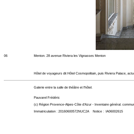
06
Menton. 28 avenue Riviera les Vignasses Menton
Hôtel de voyageurs dit Hôtel Cosmopolitain, puis Riviera Palace, act
Galerie entre la salle de théâtre et l'hôtel.
Pauvarel Frédéric
(c) Région Provence-Alpes-Côte d'Azur - Inventaire général. communic
Immatriculation : 20160600572NUC2A Notice : IA06002615