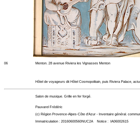
06
Menton. 28 avenue Riviera les Vignasses Menton
Hôtel de voyageurs dit Hôtel Cosmopolitain, puis Riviera Palace, act
Salon de musique. Grille en fer forgé.
Pauvarel Frédéric
(c) Région Provence-Alpes-Côte d'Azur - Inventaire général. communic
Immatriculation : 20160600560NUC2A Notice : IA06002615