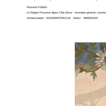
Pauvarel Frédéric
(c) Région Provence-Alpes-Côte d'Azur - Inventaire général. communic
Immatriculation : 20160600570NUC2A Notice : IM06002420