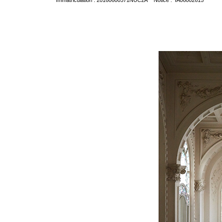
Immatriculation : 20160600571NUC2A Notice : IA06002615