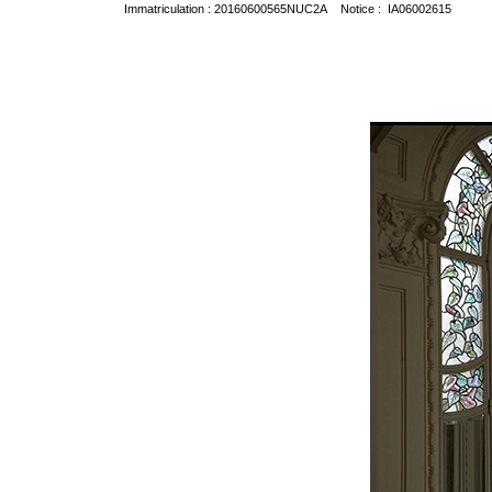
Immatriculation : 20160600565NUC2A Notice : IA06002615