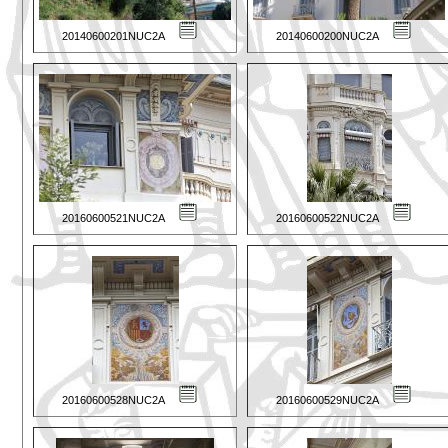
20140600201NUC2A
20140600200NUC2A
20160600521NUC2A
20160600522NUC2A
20160600528NUC2A
20160600529NUC2A