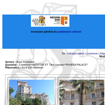
Inventaire général du
patrimoine culturel
Tri :
Immatriculation
|
commune
|
Dép
Mode
Service :
Base Inventaire
Question :
Commune='MENTON'
ET Titre courant='*RIVIERA PALACE*'
Réponse(s) :
il y a 138 réponses