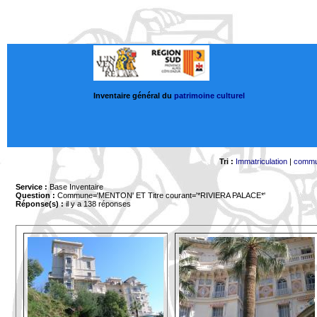
Inventaire général du
patrimoine culturel
Tri :
Immatriculation
|
comm
Service :
Base Inventaire
Question :
Commune='MENTON'
ET Titre courant='*RIVIERA PALACE*'
Réponse(s) :
il y a 138 réponses