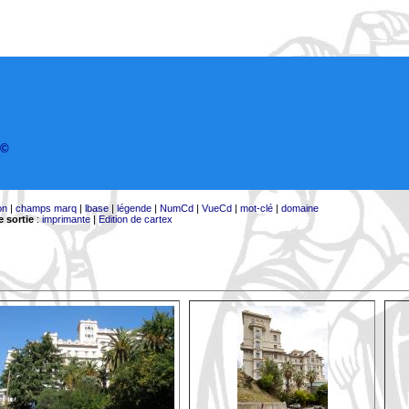
©
on
|
champs marq
|
lbase
|
légende
|
NumCd
|
VueCd
|
mot-clé
|
domaine
 sortie
:
imprimante
|
Edition de cartex