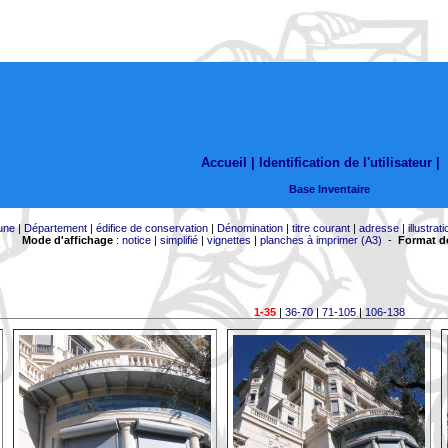
Accueil |
Identification de l'utilisateur
|
Base Inventaire
une
|
Département
|
édifice de conservation
|
Dénomination
|
titre courant
|
adresse
|
illustrati
Mode d'affichage
:
notice
|
simplifié
|
vignettes
|
planches à imprimer (A3)
-
Format de
1-35
|
36-70
|
71-105
|
106-138