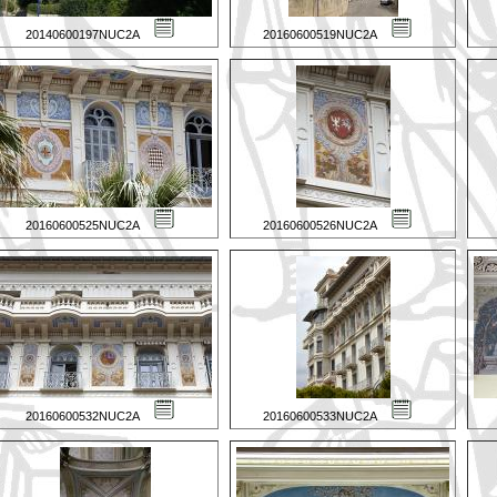
20140600197NUC2A
20160600519NUC2A
20160600525NUC2A
20160600526NUC2A
20160600532NUC2A
20160600533NUC2A