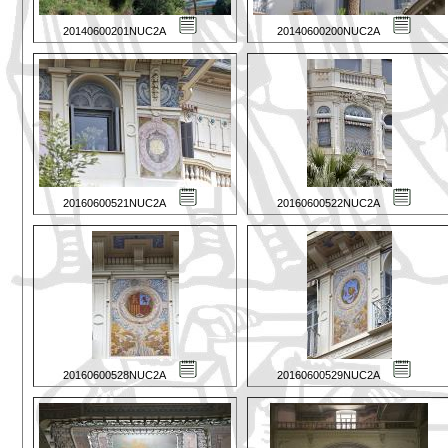
20140600201NUC2A
20140600200NUC2A
20160600521NUC2A
20160600522NUC2A
20160600528NUC2A
20160600529NUC2A