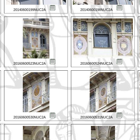
20140600199NUC2A
20140600198NUC2A
20160600523NUC2A
20160600524NUC2A
20160600530NUC2A
20160600531NUC2A