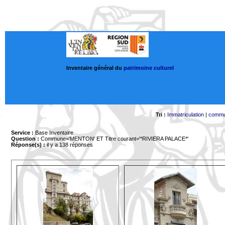
Inventaire général du
patrimoine culturel
Tri :
Immatriculation
|
comm
Service :
Base Inventaire
Question :
Commune='MENTON'
ET Titre courant='*RIVIERA PALACE*'
Réponse(s) :
il y a 138 réponses