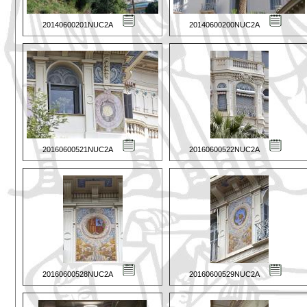
20140600201NUC2A
20140600200NUC2A
20160600521NUC2A
20160600522NUC2A
20160600528NUC2A
20160600529NUC2A