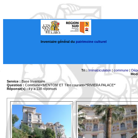
Inventaire général du
patrimoine culturel
Tri :
Immatriculation
|
commune
|
Dép
Mode
Service :
Base Inventaire
Question :
Commune='MENTON'
ET Titre courant='*RIVIERA PALACE*'
Réponse(s) :
il y a 138 réponses