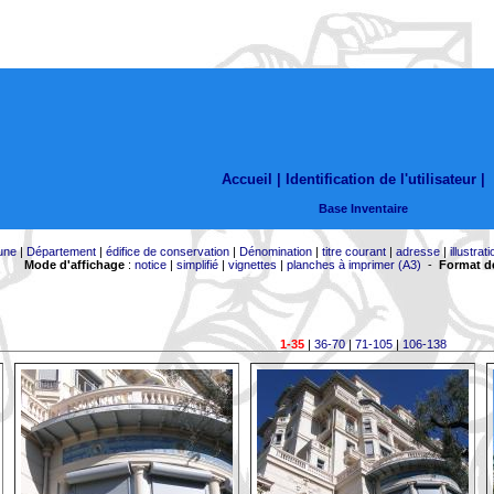
Accueil |
Identification de l'utilisateur
|
Base Inventaire
une
|
Département
|
édifice de conservation
|
Dénomination
|
titre courant
|
adresse
|
illustrati
Mode d'affichage
:
notice
|
simplifié
|
vignettes
|
planches à imprimer (A3)
-
Format de
1-35
|
36-70
|
71-105
|
106-138