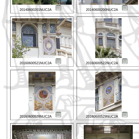
20140600201NUC2A
20140600200NUC2A
20160600521NUC2A
20160600522NUC2A
20160600528NUC2A
20160600529NUC2A