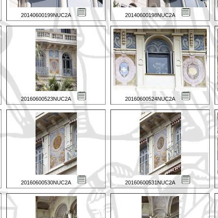
20140600199NUC2A
20140600198NUC2A
20160600523NUC2A
20160600524NUC2A
20160600530NUC2A
20160600531NUC2A