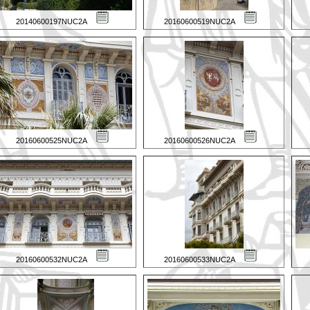
20140600197NUC2A
20160600519NUC2A
20160600525NUC2A
20160600526NUC2A
20160600532NUC2A
20160600533NUC2A