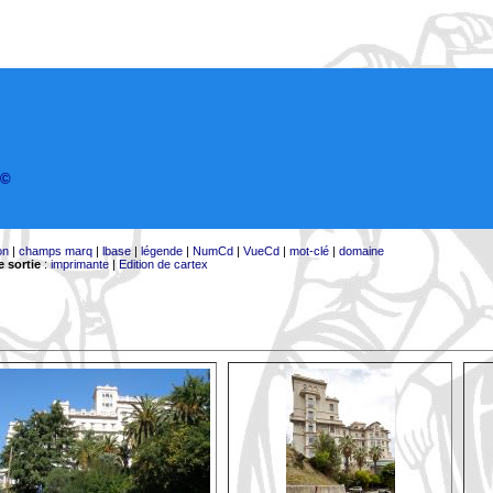
©
on
|
champs marq
|
lbase
|
légende
|
NumCd
|
VueCd
|
mot-clé
|
domaine
 sortie
:
imprimante
|
Edition de cartex