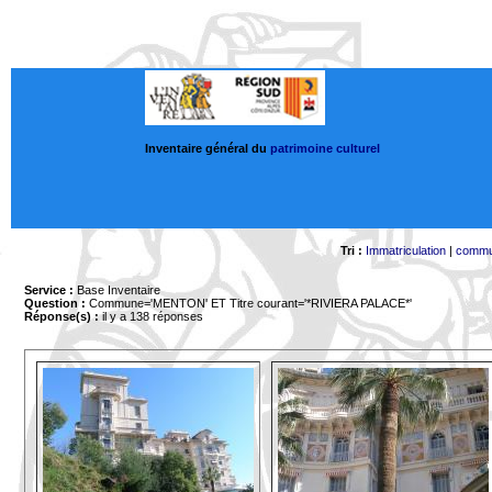
Inventaire général du
patrimoine culturel
Tri :
Immatriculation
|
comm
Service :
Base Inventaire
Question :
Commune='MENTON'
ET Titre courant='*RIVIERA PALACE*'
Réponse(s) :
il y a 138 réponses