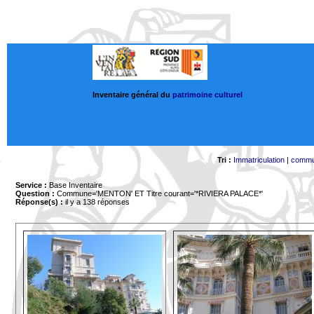
Inventaire général du
patrimoine culturel
Tri :
Immatriculation
|
comm
Service :
Base Inventaire
Question :
Commune='MENTON'
ET Titre courant='*RIVIERA PALACE*'
Réponse(s) :
il y a 138 réponses