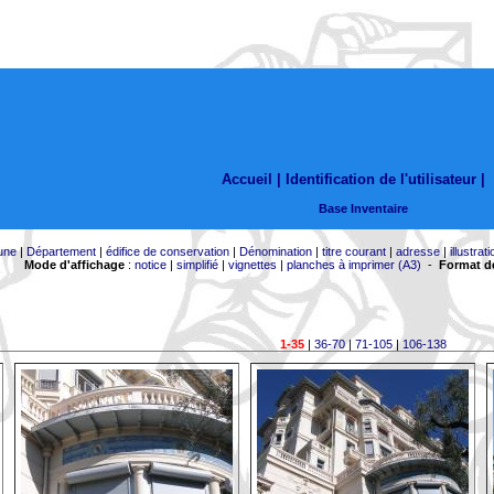
Accueil |
Identification de l'utilisateur
|
Base Inventaire
une
|
Département
|
édifice de conservation
|
Dénomination
|
titre courant
|
adresse
|
illustrati
Mode d'affichage
:
notice
|
simplifié
|
vignettes
|
planches à imprimer (A3)
-
Format de
1-35
|
36-70
|
71-105
|
106-138