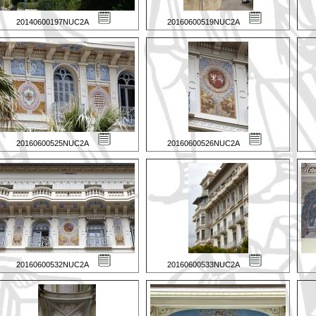
20140600197NUC2A
20160600519NUC2A
20160600525NUC2A
20160600526NUC2A
20160600532NUC2A
20160600533NUC2A