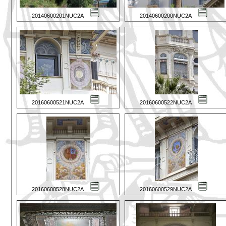
20140600201NUC2A
20140600200NUC2A
20160600521NUC2A
20160600522NUC2A
20160600528NUC2A
20160600529NUC2A