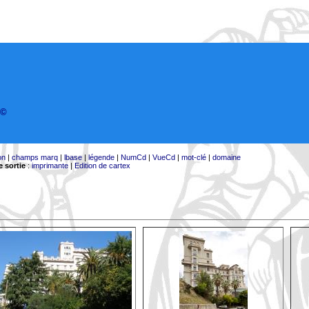
©
on
|
champs marq
|
lbase
|
légende
|
NumCd
|
VueCd
|
mot-clé
|
domaine
 sortie
:
imprimante
|
Edition de cartex