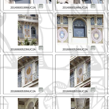
20140600199NUC2A
20140600198NUC2A
20160600523NUC2A
20160600524NUC2A
20160600530NUC2A
20160600531NUC2A