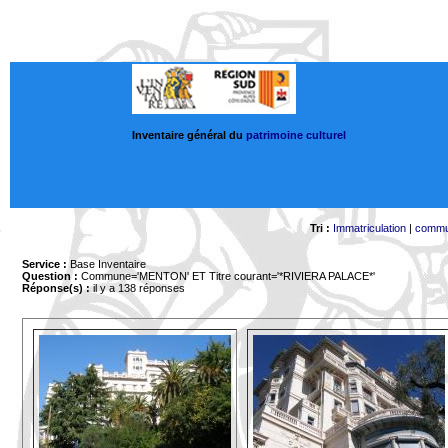
Inventaire général du
patrimoine culturel
Tri :
Immatriculation
|
comm
Service :
Base Inventaire
Question :
Commune='MENTON'
ET Titre courant='*RIVIERA PALACE*'
Réponse(s) :
il y a 138 réponses