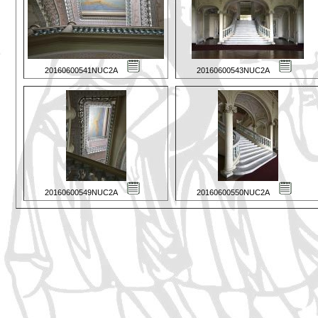
20160600541NUC2A
20160600543NUC2A
20160600549NUC2A
20160600550NUC2A