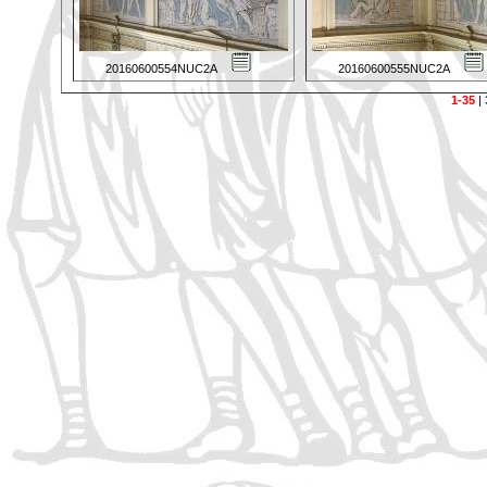
20160600554NUC2A
20160600555NUC2A
1-35
|