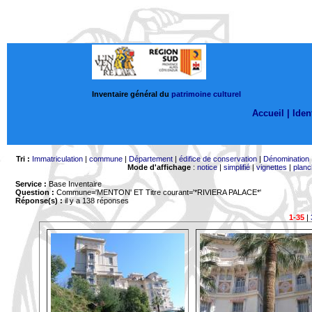
Inventaire général du
patrimoine culturel
Accueil |
Ident
Tri :
Immatriculation
|
commune
|
Département
|
édifice de conservation
|
Dénomination
Mode d'affichage
:
notice
|
simplifié
|
vignettes
|
planc
Service :
Base Inventaire
Question :
Commune='MENTON'
ET Titre courant='*RIVIERA PALACE*'
Réponse(s) :
il y a 138 réponses
1-35
|