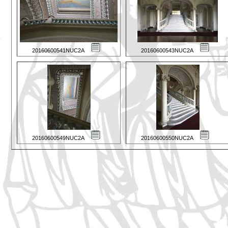
20160600541NUC2A
20160600543NUC2A
20160600549NUC2A
20160600550NUC2A