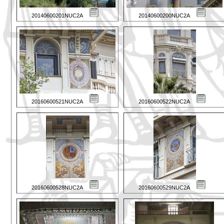
20140600201NUC2A
20140600200NUC2A
20160600521NUC2A
20160600522NUC2A
20160600528NUC2A
20160600529NUC2A