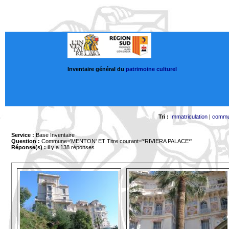
Inventaire général du
patrimoine culturel
Tri :
Immatriculation
|
comm
Service :
Base Inventaire
Question :
Commune='MENTON'
ET Titre courant='*RIVIERA PALACE*'
Réponse(s) :
il y a 138 réponses