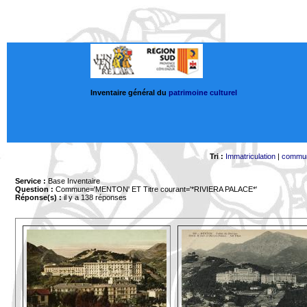
Inventaire général du
patrimoine culturel
Tri :
Immatriculation
|
commu
Service :
Base Inventaire
Question :
Commune='MENTON'
ET Titre courant='*RIVIERA PALACE*'
Réponse(s) :
il y a 138 réponses