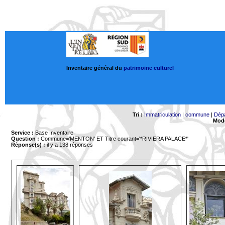
Inventaire général du
patrimoine culturel
Tri :
Immatriculation
|
commune
|
Dép
Mode
Service :
Base Inventaire
Question :
Commune='MENTON'
ET Titre courant='*RIVIERA PALACE*'
Réponse(s) :
il y a 138 réponses