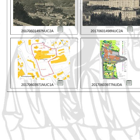
20170601497NUC2A
20170601498NUC2A
20170603971NUC1A
20170603977NUDA