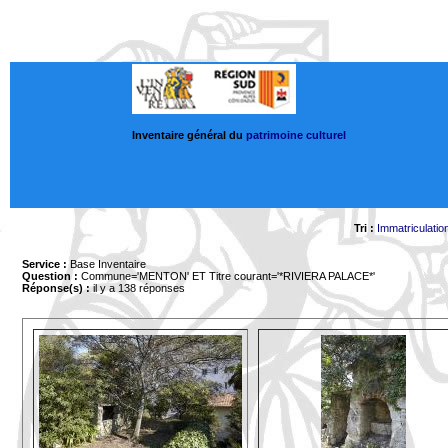
Inventaire général du
patrimoine culturel
Tri :
Immatriculatio
Service :
Base Inventaire
Question :
Commune='MENTON'
ET Titre courant='*RIVIERA PALACE*'
Réponse(s) :
il y a 138 réponses